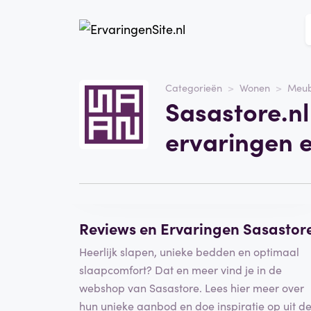
Website
Sasastore.nl
Categorieën
Wonen
Meub
Sasastore.nl
Categorie
Wonen
ervaringen 
Schrijf een beoordeling
Reviews en Ervaringen Sasastor
Heerlijk slapen, unieke bedden en optimaal
slaapcomfort? Dat en meer vind je in de
webshop van Sasastore. Lees hier meer over
hun unieke aanbod en doe inspiratie op uit d