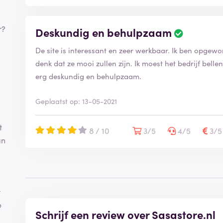
r?
Deskundig en behulpzaam
De site is interessant en zeer werkbaar. Ik ben opgew
denk dat ze mooi zullen zijn. Ik moest het bedrijf bell
erg deskundig en behulpzaam.
Geplaatst op: 13-05-2021
t
8 / 10
3/5
4/5
3/
an
t
e
Schrijf een review over Sasastore.nl