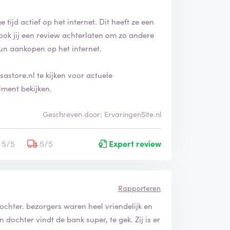
 tijd actief op het internet. Dit heeft ze een
ook jij een review achterlaten om zo andere
un aankopen op het internet.
astore.nl te kijken voor actuele
iment bekijken.
Geschreven door: ErvaringenSite.nl
5/5
5/5
Expert review
Rapporteren
dochter. bezorgers waren heel vriendelijk en
dochter vindt de bank super, te gek. Zij is er