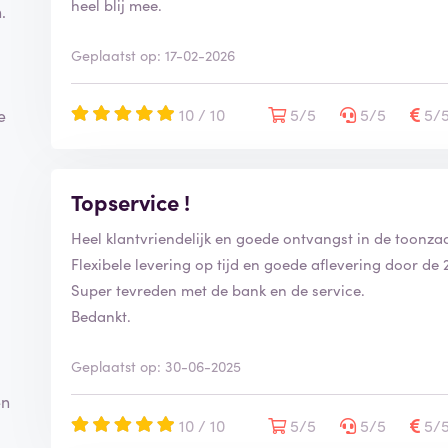
heel blij mee.
.
Geplaatst op: 17-02-2026
10 / 10
5/5
5/5
5/
e
Topservice !
Heel klantvriendelijk en goede ontvangst in de toonz
Flexibele levering op tijd en goede aflevering door de
Super tevreden met de bank en de service.
Bedankt.
Geplaatst op: 30-06-2025
en
10 / 10
5/5
5/5
5/