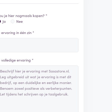
ou je hier nogmaals kopen? *
Ja
Nee
e ervaring in één zin *
e volledige ervaring *