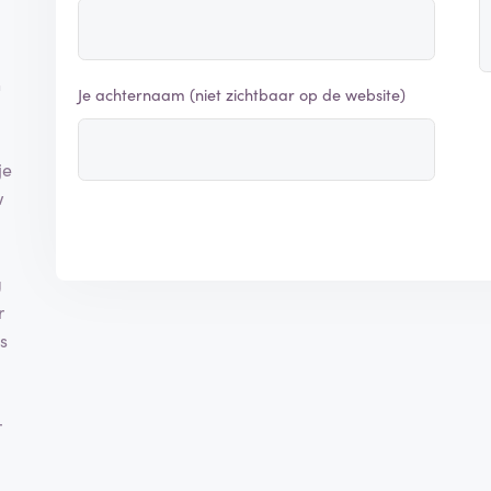
n
Je achternaam (niet zichtbaar op de website)
je
w
g
r
is
d
r