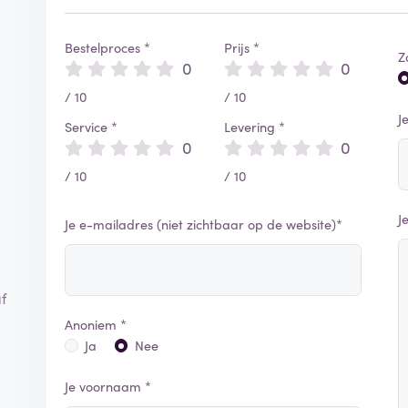
Bestelproces *
Prijs *
Z
0
0
/ 10
/ 10
J
Service *
Levering *
0
0
/ 10
/ 10
J
Je e-mailadres (niet zichtbaar op de website)*
f
Anoniem *
Ja
Nee
Je voornaam *