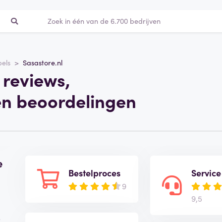
els
Sasastore.nl
 reviews,
en beoordelingen
e
Bestelproces
Service
9
9,5
e