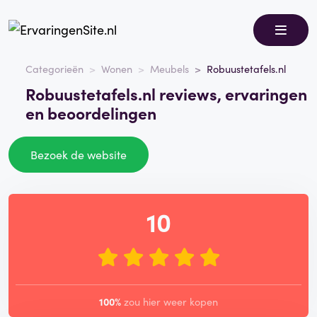
Categorieën
Wonen
Meubels
Robuustetafels.nl
Robuustetafels.nl reviews, ervaringen
en beoordelingen
Bezoek de website
10
100%
zou hier weer kopen