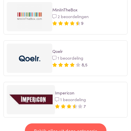
MiniInTheBox
2 beoordelingen
9
Qoelr
1 beoordeling
8,5
Impericon
1 beoordeling
7
Bekijk alles uit deze categorie