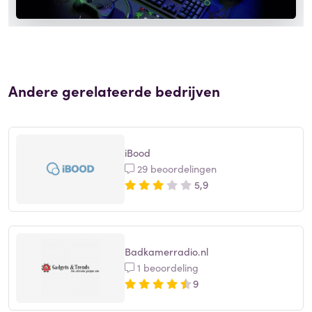
Andere gerelateerde bedrijven
iBood
29 beoordelingen
5,9
Badkamerradio.nl
1 beoordeling
9