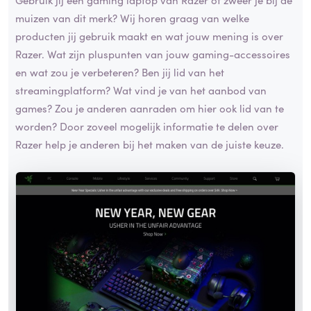
muizen van dit merk? Wij horen graag van welke
producten jij gebruik maakt en wat jouw mening is over
Razer. Wat zijn pluspunten van jouw gaming-accessoires
en wat zou je verbeteren? Ben jij lid van het
streamingplatform? Wat vind je van het aanbod van
games? Zou je anderen aanraden om hier ook lid van te
worden? Door zoveel mogelijk informatie te delen over
Razer help je anderen bij het maken van de juiste keuze.