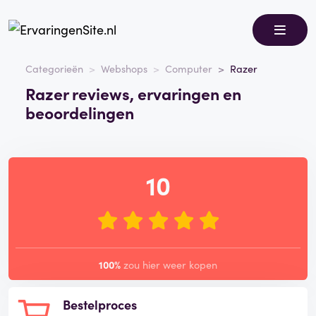
Categorieën
Webshops
Computer
Razer
Razer reviews, ervaringen en
beoordelingen
10
100%
zou hier weer kopen
Bestelproces