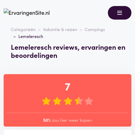
Categorieën
Vakantie & reizen
Campings
Lemeleresch
Lemeleresch reviews, ervaringen en
beoordelingen
7
50%
zou hier weer kopen