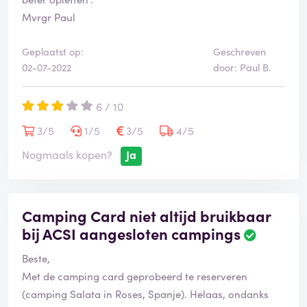
Mvrgr Paul
Geplaatst op:
Geschreven
02-07-2022
door: Paul B.
6 / 10
3/5
1/5
3/5
4/5
Nogmaals kopen?
Ja
Camping Card niet altijd bruikbaar
bij ACSI aangesloten campings
Beste,
Met de camping card geprobeerd te reserveren
(camping Salata in Roses, Spanje). Helaas, ondanks