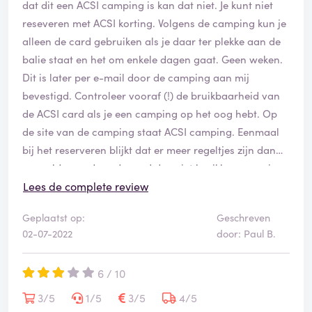
dat dit een ACSI camping is kan dat niet. Je kunt niet
reseveren met ACSI korting. Volgens de camping kun je
alleen de card gebruiken als je daar ter plekke aan de
balie staat en het om enkele dagen gaat. Geen weken.
Dit is later per e-mail door de camping aan mij
bevestigd. Controleer vooraf (!) de bruikbaarheid van
de ACSI card als je een camping op het oog hebt. Op
de site van de camping staat ACSI camping. Eenmaal
bij het reserveren blijkt dat er meer regeltjes zijn dan
vermeld waardoor de card dus niet bruikbaar was in
mijn geval. Abonnement ACSI heb ik opgezegd.
Lees de complete review
Mvrgr Paul
Geplaatst op:
Geschreven
02-07-2022
door: Paul B.
6 / 10
3/5
1/5
3/5
4/5