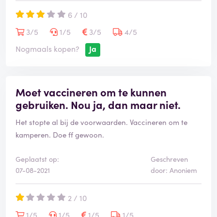
6 / 10
3/5
1/5
3/5
4/5
Nogmaals kopen?
Ja
Moet vaccineren om te kunnen
gebruiken. Nou ja, dan maar niet.
Het stopte al bij de voorwaarden. Vaccineren om te
kamperen. Doe ff gewoon.
Geplaatst op:
Geschreven
07-08-2021
door: Anoniem
2 / 10
1/5
1/5
1/5
1/5