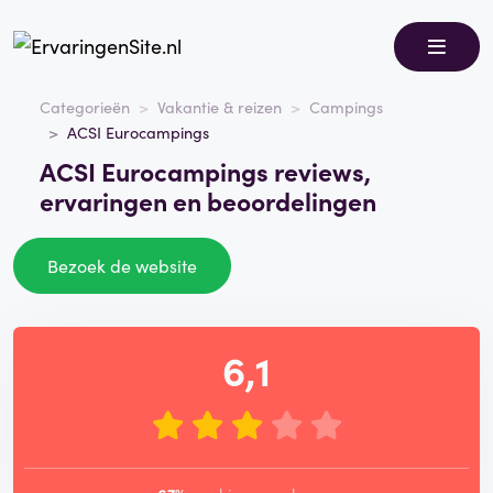
Categorieën
Vakantie & reizen
Campings
ACSI Eurocampings
ACSI Eurocampings reviews,
ervaringen en beoordelingen
Bezoek de website
6,1