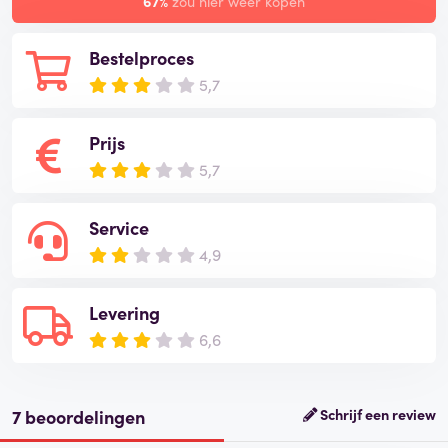
67%
zou hier weer kopen
Bestelproces
5,7
Prijs
5,7
Service
4,9
Levering
6,6
7 beoordelingen
Schrijf een review