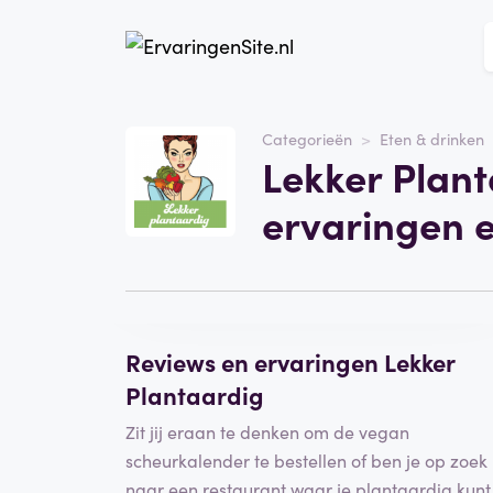
Website
Lekker Plantaardig
Categorieën
Eten & drinken
Lekker Plant
Categorie
Eten & drinken
ervaringen 
Schrijf een beoordeling
Reviews en ervaringen Lekker
Plantaardig
Zit jij eraan te denken om de vegan
scheurkalender te bestellen of ben je op zoek
naar een restaurant waar je plantaardig kunt