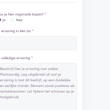
ou je hier nogmaals kopen? *
Ja
Nee
e ervaring in één zin *
e volledige ervaring *