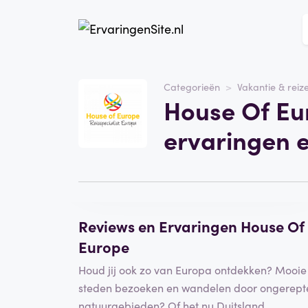
Website
House Of Europe
Categorieën
Vakantie & reiz
House Of Eu
Categorie
Vakantie & reizen
ervaringen 
Schrijf een beoordeling
Reviews en Ervaringen House Of
Europe
Houd jij ook zo van Europa ontdekken? Mooie
steden bezoeken en wandelen door ongerept
natuurgebieden? Of het nu Duitsland,