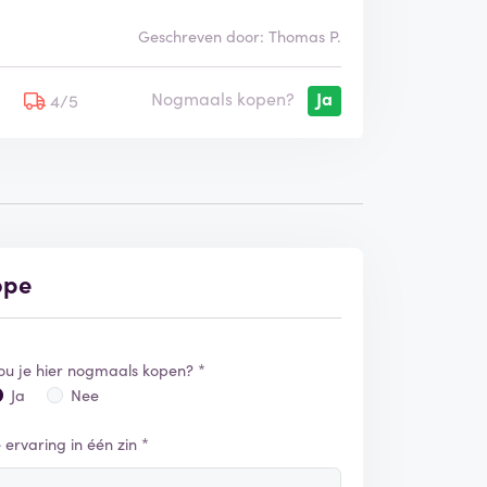
Geschreven door: Thomas P.
Nogmaals kopen?
Ja
5
4/5
ope
ou je hier nogmaals kopen? *
Ja
Nee
e ervaring in één zin *