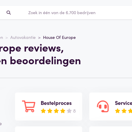
en
Autovakantie
House Of Europe
rope reviews,
en beoordelingen
Bestelproces
Servic
8
e