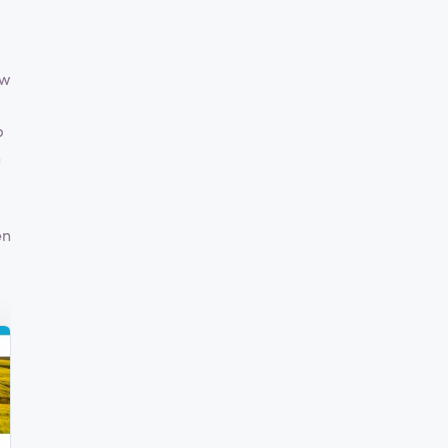
uw
p
n
en