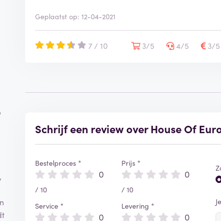
Geplaatst op: 12-04-2021
7 / 10
3/5
4/5
3/
e
Schrijf een review over House Of Eur
Bestelproces *
Prijs *
Z
0
0
,
/ 10
/ 10
J
in
Service *
Levering *
dt
0
0