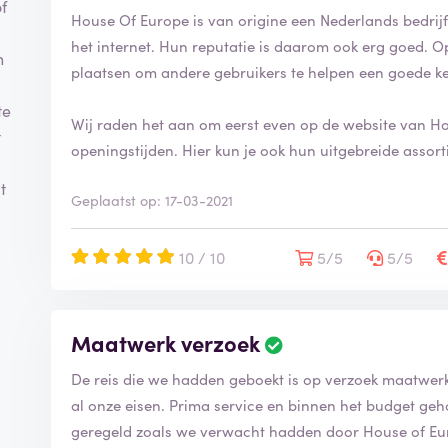
f
House Of Europe is van origine een Nederlands bedrijf 
het internet. Hun reputatie is daarom ook erg goed. O
n
plaatsen om andere gebruikers te helpen een goede k
te
Wij raden het aan om eerst even op de website van Ho
t
openingstijden. Hier kun je ook hun uitgebreide assort
t
Geplaatst op: 17-03-2021
10 / 10
5/5
5/5
Maatwerk verzoek
De reis die we hadden geboekt is op verzoek maatwer
al onze eisen. Prima service en binnen het budget g
geregeld zoals we verwacht hadden door House of Eu