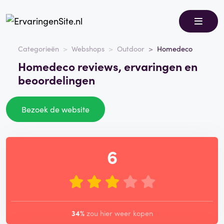
Categorieën
Webshops
Outdoor
Homedeco
Homedeco reviews, ervaringen en
beoordelingen
Bezoek de website
6
34%
zou hier weer kopen