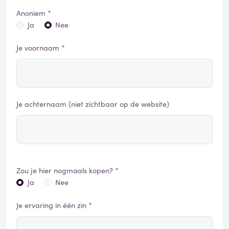
gerenommeerde meubelzaak of direct bij Ali desnoods,
Anoniem *
Ja
Nee
deze hebben tenminste een effectieve
geschillencommissie.
Je voornaam *
Je achternaam (niet zichtbaar op de website)
Zou je hier nogmaals kopen? *
Ja
Nee
Je ervaring in één zin *