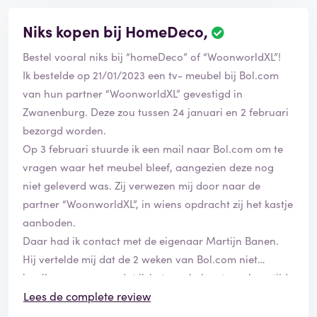
Niks kopen bij HomeDeco,
Bestel vooral niks bij “homeDeco” of “WoonworldXL”!
Ik bestelde op 21/01/2023 een tv- meubel bij Bol.com
van hun partner “WoonworldXL” gevestigd in
Zwanenburg. Deze zou tussen 24 januari en 2 februari
bezorgd worden.
Op 3 februari stuurde ik een mail naar Bol.com om te
vragen waar het meubel bleef, aangezien deze nog
niet geleverd was. Zij verwezen mij door naar de
partner “WoonworldXL”, in wiens opdracht zij het kastje
aanboden.
Daar had ik contact met de eigenaar Martijn Banen.
Hij vertelde mij dat de 2 weken van Bol.com niet
haalbaar waren en dat ik het meubel met een levertijd
van 4 weken direct bij hem kon bestellen, niet bij
Lees de complete review
“WoonworldXL”, maar bij “HomeDeco”.