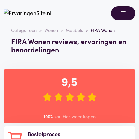
Categorieën
Wonen
Meubels
FIRA Wonen
FIRA Wonen reviews, ervaringen en
beoordelingen
9,5
100%
zou hier weer kopen
Bestelproces