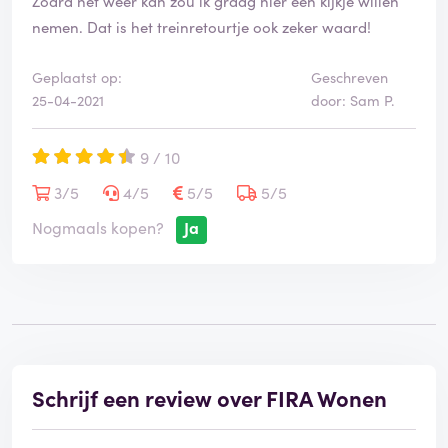
Zodra het weer kan zou ik graag hier een kijkje willen
nemen. Dat is het treinretourtje ook zeker waard!
Geplaatst op:
Geschreven
25-04-2021
door: Sam P.
9 / 10
3/5
4/5
5/5
5/5
Nogmaals kopen?
Ja
Schrijf een review over FIRA Wonen