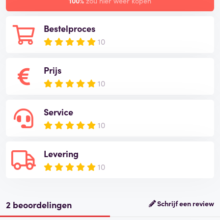
100%
zou hier weer kopen
Bestelproces
10
Prijs
10
Service
10
Levering
10
2 beoordelingen
Schrijf een review