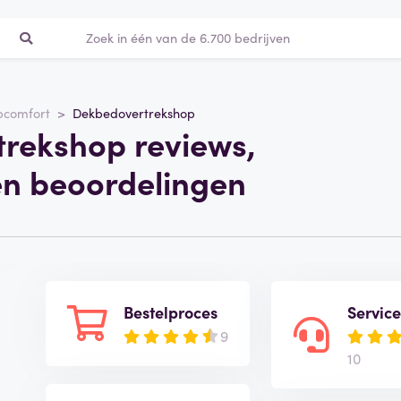
pcomfort
Dekbedovertrekshop
rekshop reviews,
en beoordelingen
Bestelproces
Servic
9
10