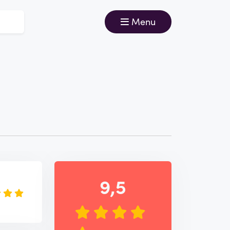
Menu
e
9,5