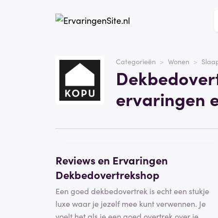
Website
Dekbedovertrekshop
Categorieën
Wonen
Slaa
Dekbedovert
Categorie
Wonen
ervaringen 
Schrijf een beoordeling
Reviews en Ervaringen
Dekbedovertrekshop
Een goed dekbedovertrek is echt een stukje
luxe waar je jezelf mee kunt verwennen. Je
voelt het als je een goed overtrek over je