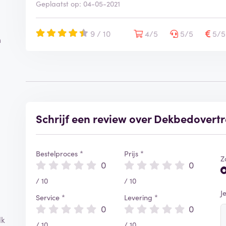
Geplaatst op: 04-05-2021
9 / 10
4/5
5/5
5/
n
Schrijf een review over Dekbedovert
Bestelproces *
Prijs *
Z
0
0
/ 10
/ 10
J
Service *
Levering *
0
0
lk
/ 10
/ 10