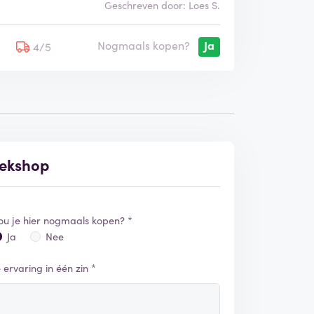
Geschreven door: Loes S.
Nogmaals kopen?
Ja
5
4/5
rekshop
ou je hier nogmaals kopen? *
Ja
Nee
e ervaring in één zin *