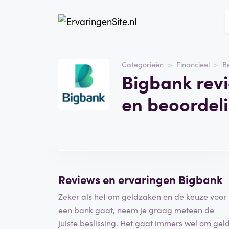
Website
bigbank.nl
Categorieën
Financieel
B
Bigbank rev
Categorie
Financieel
en beoordel
Bezoek de website
Schrijf een
beoordeling
Reviews en ervaringen Bigbank
Zeker als het om geldzaken en de keuze voor
een bank gaat, neem je graag meteen de
juiste beslissing. Het gaat immers wel om gel