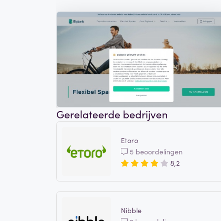
Gerelateerde bedrijven
Etoro
5 beoordelingen
8,2
Nibble