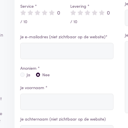
J
Service *
Levering *
0
0
/ 10
/ 10
in
J
Je e-mailadres (niet zichtbaar op de website)*
Anoniem *
Ja
Nee
Je voornaam *
t
ie
Je achternaam (niet zichtbaar op de website)
t