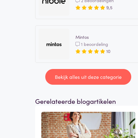
2 beoordelingen
9,5
Mintos
1 beoordeling
10
Bekijk alles uit deze categorie
Gerelateerde blogartikelen