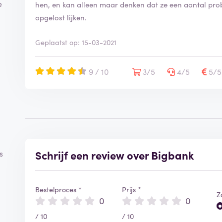
e
hen, en kan alleen maar denken dat ze een aantal pro
opgelost lijken.
Geplaatst op: 15-03-2021
9 / 10
3/5
4/5
5/
Schrijf een review over Bigbank
s
Bestelproces *
Prijs *
Z
0
0
/ 10
/ 10