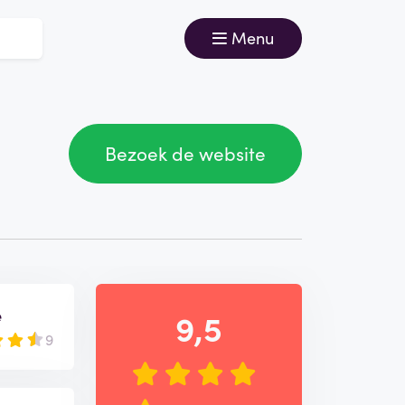
Menu
Bezoek de website
e
9,5
9