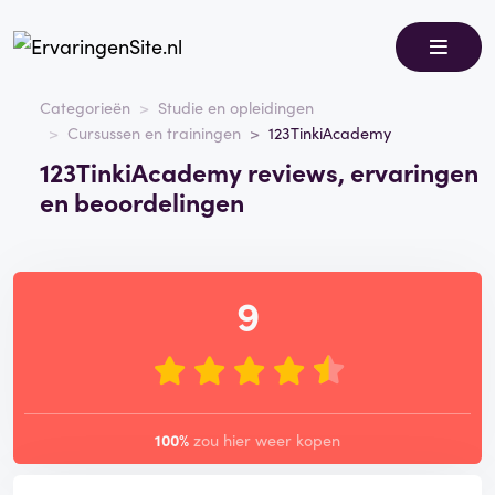
Categorieën
Studie en opleidingen
Cursussen en trainingen
123TinkiAcademy
123TinkiAcademy reviews, ervaringen
en beoordelingen
9
100%
zou hier weer kopen