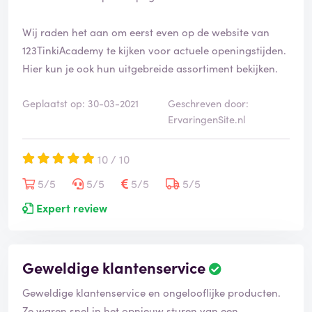
e
e
Wij raden het aan om eerst even op de website van
r
d
123TinkiAcademy te kijken voor actuele openingstijden.
Hier kun je ook hun uitgebreide assortiment bekijken.
Geplaatst op: 30-03-2021
Geschreven door:
ErvaringenSite.nl
10 / 10
5/5
5/5
5/5
5/5
Expert review
Geweldige klantenservice
B
e
Geweldige klantenservice en ongelooflijke producten.
o
o
Ze waren snel in het opnieuw sturen van een