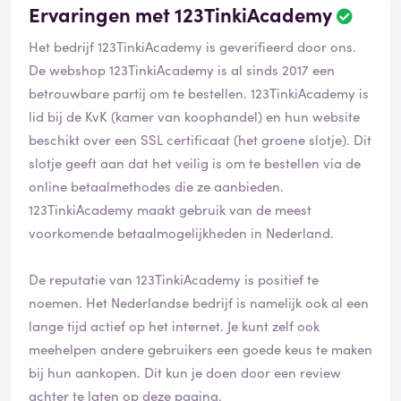
Ervaringen met 123TinkiAcademy
B
e
Het bedrijf 123TinkiAcademy is geverifieerd door ons.
o
o
De webshop 123TinkiAcademy is al sinds 2017 een
r
betrouwbare partij om te bestellen. 123TinkiAcademy is
d
lid bij de KvK (kamer van koophandel) en hun website
e
beschikt over een SSL certificaat (het groene slotje). Dit
l
i
slotje geeft aan dat het veilig is om te bestellen via de
n
online betaalmethodes die ze aanbieden.
g
123TinkiAcademy maakt gebruik van de meest
i
voorkomende betaalmogelijkheden in Nederland.
s
g
e
De reputatie van 123TinkiAcademy is positief te
v
noemen. Het Nederlandse bedrijf is namelijk ook al een
e
lange tijd actief op het internet. Je kunt zelf ook
r
i
meehelpen andere gebruikers een goede keus te maken
f
bij hun aankopen. Dit kun je doen door een review
i
achter te laten op deze pagina.