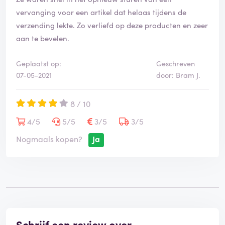
r
vervanging voor een artikel dat helaas tijdens de
d
verzending lekte. Zo verliefd op deze producten en zeer
e
aan te bevelen.
l
i
n
Geplaatst op:
Geschreven
g
07-05-2021
door: Bram J.
i
s
g
8 / 10
e
4/5
5/5
3/5
3/5
v
e
Nogmaals kopen?
Ja
r
i
f
i
e
e
r
d
Schrijf een review over