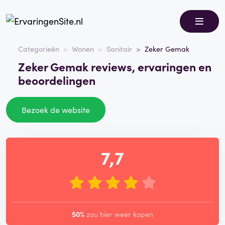
Categorieën
Wonen
Sanitair
Zeker Gemak
Zeker Gemak reviews, ervaringen en
beoordelingen
Bezoek de website
7,7
50%
zou hier weer kopen