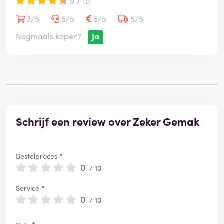
9 / 10
3/5
5/5
5/5
5/5
Nogmaals kopen?
Ja
Schrijf een review over Zeker Gemak
Bestelproces *
0
/ 10
Service *
0
/ 10