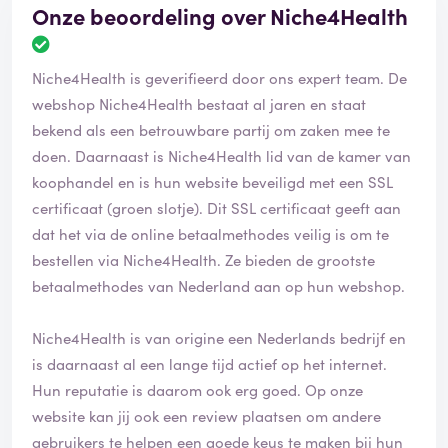
Onze beoordeling over Niche4Health
B
e
Niche4Health is geverifieerd door ons expert team. De
o
o
webshop Niche4Health bestaat al jaren en staat
r
bekend als een betrouwbare partij om zaken mee te
d
doen. Daarnaast is Niche4Health lid van de kamer van
e
koophandel en is hun website beveiligd met een SSL
l
i
certificaat (groen slotje). Dit SSL certificaat geeft aan
n
dat het via de online betaalmethodes veilig is om te
g
bestellen via Niche4Health. Ze bieden de grootste
i
betaalmethodes van Nederland aan op hun webshop.
s
g
e
Niche4Health is van origine een Nederlands bedrijf en
v
is daarnaast al een lange tijd actief op het internet.
e
Hun reputatie is daarom ook erg goed. Op onze
r
i
website kan jij ook een review plaatsen om andere
f
gebruikers te helpen een goede keus te maken bij hun