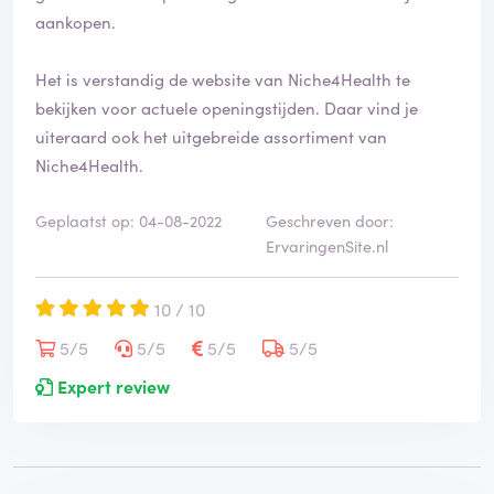
i
aankopen.
e
e
Het is verstandig de website van Niche4Health te
r
d
bekijken voor actuele openingstijden. Daar vind je
uiteraard ook het uitgebreide assortiment van
Niche4Health.
Geplaatst op: 04-08-2022
Geschreven door:
ErvaringenSite.nl
10 / 10
5/5
5/5
5/5
5/5
Expert review