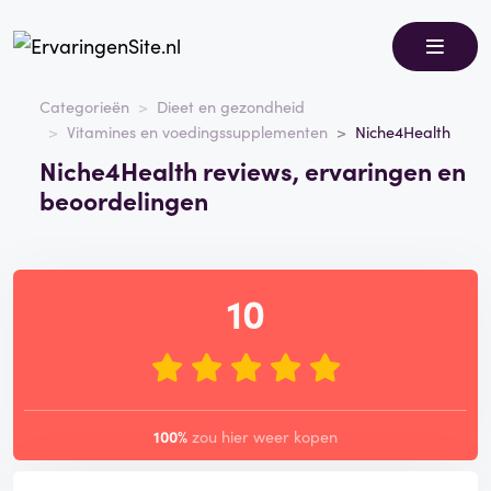
Categorieën
Dieet en gezondheid
Vitamines en voedingssupplementen
Niche4Health
Niche4Health reviews, ervaringen en
beoordelingen
10
100%
zou hier weer kopen