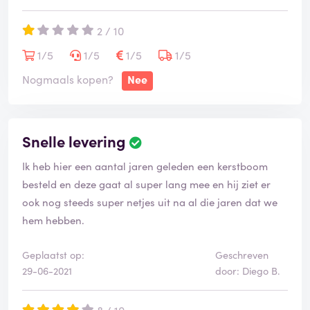
2 / 10
Sindsdien word ik genegeerd en is er geen enkele
oplossing geboden. Het bedrijf verschuilt zich achter
1/5
1/5
1/5
1/5
hun retourbeleid, terwijl volgens artikel 7:17 van het
Nogmaals kopen?
Nee
Burgerlijk Wetboek een product de eigenschappen
moet hebben die je op basis van de beschrijving en
afbeeldingen mag verwachten. Dat is hier niet het
Snelle levering
geval.
Ik heb hier een aantal jaren geleden een kerstboom
De communicatie is afstandelijk, manipulerend en
besteld en deze gaat al super lang mee en hij ziet er
totaal niet professioneel. Een groot bedrijf als dit zou
ook nog steeds super netjes uit na al die jaren dat we
zijn klanten serieus moeten nemen en eerlijk met
hem hebben.
klachten moeten omgaan.
Geplaatst op:
Geschreven
Ik raad anderen aan goed te kijken naar bestaande
29-06-2021
door: Diego B.
reviews voordat ze hier bestellen.