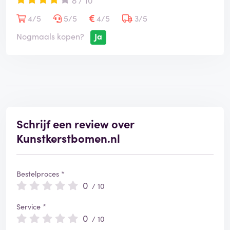
8 / 10
4/5
5/5
4/5
3/5
Nogmaals kopen?
Ja
Schrijf een review over
Kunstkerstbomen.nl
Bestelproces *
0
/ 10
Service *
0
/ 10