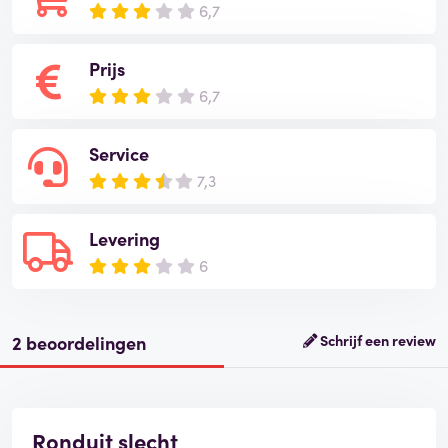
6,7
Prijs
6,7
Service
7,3
Levering
6
2 beoordelingen
Schrijf een review
Ronduit slecht