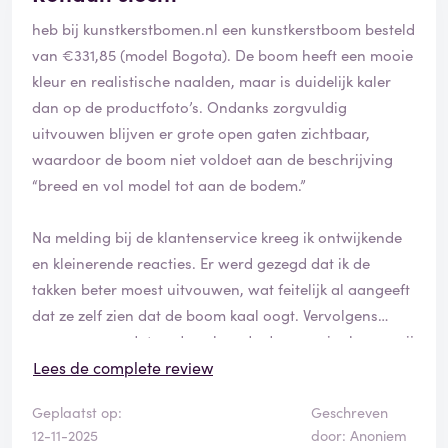
heb bij kunstkerstbomen.nl een kunstkerstboom besteld
van €331,85 (model Bogota). De boom heeft een mooie
kleur en realistische naalden, maar is duidelijk kaler
dan op de productfoto’s. Ondanks zorgvuldig
uitvouwen blijven er grote open gaten zichtbaar,
waardoor de boom niet voldoet aan de beschrijving
“breed en vol model tot aan de bodem.”
Na melding bij de klantenservice kreeg ik ontwijkende
en kleinerende reacties. Er werd gezegd dat ik de
takken beter moest uitvouwen, wat feitelijk al aangeeft
dat ze zelf zien dat de boom kaal oogt. Vervolgens
gaven ze aan dat ze de volgende dag speciaal voor mij
dezelfde boom zouden opzetten en daar foto’s van
Lees de complete review
zouden sturen. De foto’s die ik ontving bleken echter uit
Geplaatst op:
Geschreven
hun showroom te komen — niet van een nieuw
12-11-2025
door: Anoniem
opgezette boom zoals beloofd. Dat is misleidend.