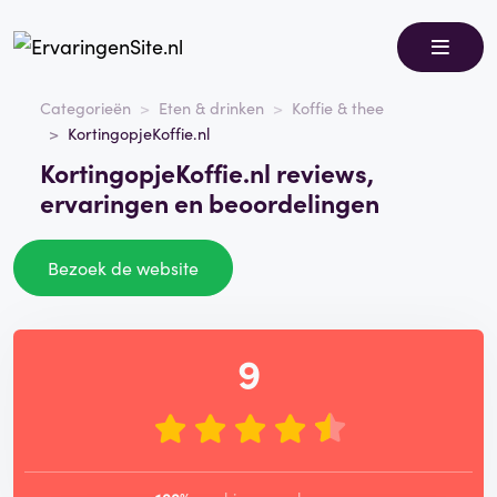
Categorieën
Eten & drinken
Koffie & thee
KortingopjeKoffie.nl
KortingopjeKoffie.nl reviews,
ervaringen en beoordelingen
Bezoek de website
9