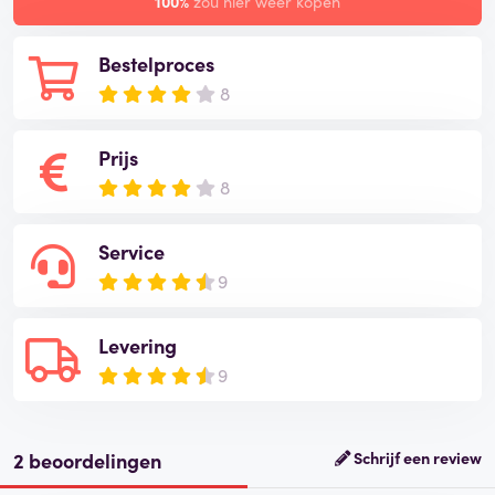
100%
zou hier weer kopen
Bestelproces
8
Prijs
8
Service
9
Levering
9
2 beoordelingen
Schrijf een review