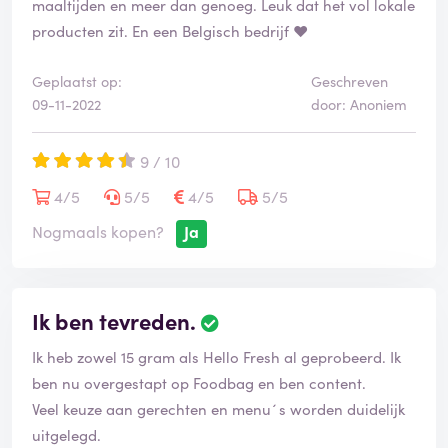
maaltijden en meer dan genoeg. Leuk dat het vol lokale
producten zit. En een Belgisch bedrijf ♥️
Geplaatst op:
Geschreven
09-11-2022
door: Anoniem
9 / 10
4/5
5/5
4/5
5/5
Nogmaals kopen?
Ja
Ik ben tevreden.
Ik heb zowel 15 gram als Hello Fresh al geprobeerd. Ik
ben nu overgestapt op Foodbag en ben content.
Veel keuze aan gerechten en menu´s worden duidelijk
uitgelegd.