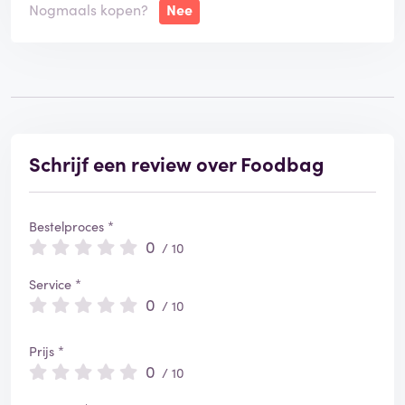
Nogmaals kopen?
Nee
gebruiken. Als dit het foodbag-systeem is, dan hoeft
het niet meer voor mij. Ze hadden beter de werkwijze
van 15gram overgenomen...
Schrijf een review over Foodbag
Bestelproces *
0
/ 10
Service *
0
/ 10
Prijs *
0
/ 10