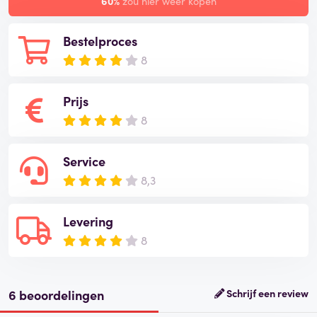
60%
zou hier weer kopen
Bestelproces
8
Prijs
8
Service
8,3
Levering
8
6 beoordelingen
Schrijf een review