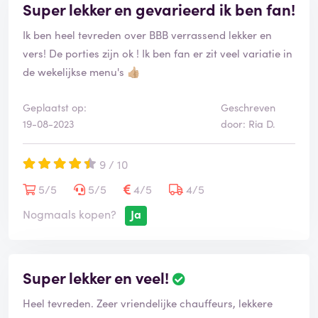
Super lekker en gevarieerd ik ben fan!
Ik ben heel tevreden over BBB verrassend lekker en
vers! De porties zijn ok ! Ik ben fan er zit veel variatie in
de wekelijkse menu's 👍🏼
Geplaatst op:
Geschreven
19-08-2023
door: Ria D.
9 / 10
5/5
5/5
4/5
4/5
Nogmaals kopen?
Ja
Super lekker en veel!
Heel tevreden. Zeer vriendelijke chauffeurs, lekkere