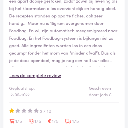
een apart doosje gestoken, zodat zowel bij levering als
bij het klaarmaken alles overzichtelijk en handig bleef.
De recepten stonden op aparte fiches, ook zeer
handig... Maar nu is 15gram overgenomen door
Foodbag. En wij zijn automatisch meegemigreerd naar
Foodbag. En het Foodbag-systeem is bijlange niet zo
goed. Alle ingrediënten worden los in een doos
gedumpt (onder het mom van "minder afval"). Dus als
je de doos opendoet, mag je nog een half uur alles
uitsorteren om het per gerecht in de koelkast te kunnen
steken. De recepten staan in zo'n onnozel boekje, vol
Lees de complete review
overbodige lulkoek (dit is geen extra afval dan?) De box
Geplaatst op:
Geschreven
waar alles in geleverd wordt is tamelijk onhandig van
12-06-2022
door: Joris C.
vorm (wij herbruiken de box voor het oud papier), plat
en breed. De 15gram box was een mooie grote HOGE
2 / 10
doos, die ergens langs de kant wegkon. De Foodbag
box is een lomp geval dat net dat beetje meer in de
1/5
1/5
1/5
1/5
weg staat, en dat je voor niks anders meer kan