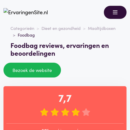
Categorieën
Dieet en gezondheid
Maaltijdboxen
Foodbag
Foodbag reviews, ervaringen en
beoordelingen
Bezoek de website
7,7