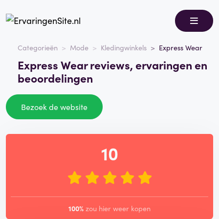
Categorieën
Mode
Kledingwinkels
Express Wear
Express Wear reviews, ervaringen en
beoordelingen
Bezoek de website
10
100%
zou hier weer kopen