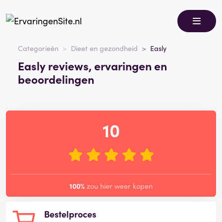
Categorieën
Dieet en gezondheid
Easly
Easly reviews, ervaringen en
beoordelingen
10
100%
zou hier weer kopen
Bestelproces