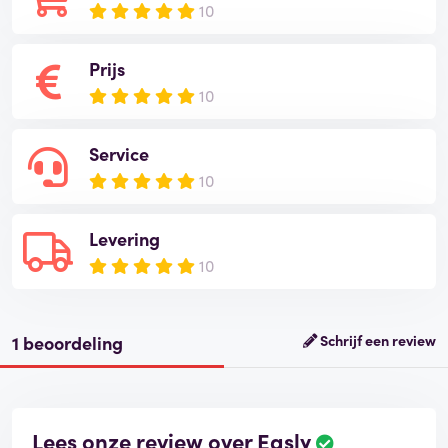
10
Prijs
10
Service
10
Levering
10
1 beoordeling
Schrijf een review
Lees onze review over Easly