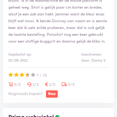
kroon. 1x in de wasmachine en de mooie pasvorm is
geheel weg. Shirt is geliijk paar cm korter en breder,
alsof je een zak aan hebt. Jammer want de kleur enzo
blijft wel mooi. Ik kende Donnay van naam en is eerste
keer dat ik uets wilde proberen, maar dat is ook gelijk
de laatste bestelling. Poloshirt nog een keer gebruikt
voor een stoffige buggyrit en daarna gelijk de kliko in.
Geplaatst op:
Geschreven
02-09-2022
door: Danny V.
7 / 10
5/5
2/5
2/5
5/5
Nogmaals kopen?
Nee
Prima webwinkel