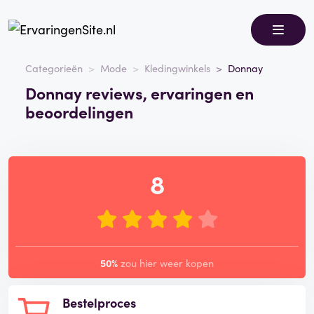
Categorieën
Mode
Kledingwinkels
Donnay
Donnay reviews, ervaringen en
beoordelingen
8
50%
zou hier weer kopen
Bestelproces