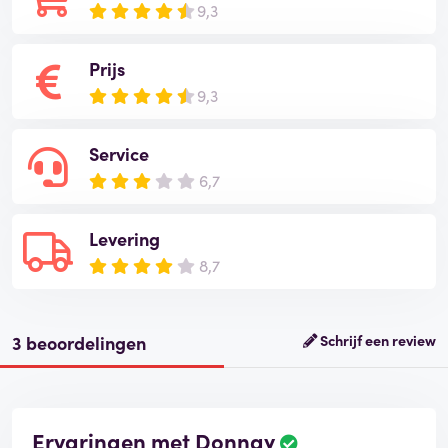
9,3
Prijs
9,3
Service
6,7
Levering
8,7
3 beoordelingen
Schrijf een review
Ervaringen met Donnay