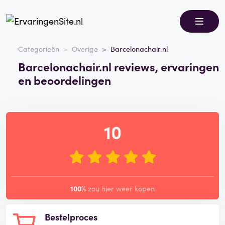
Categorieën
Overige
Barcelonachair.nl
Barcelonachair.nl reviews, ervaringen
en beoordelingen
10
100%
zou hier weer kopen
Bestelproces