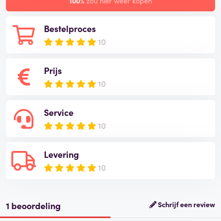
100%
zou hier weer kopen
Bestelproces
10
Prijs
10
Service
10
Levering
10
1 beoordeling
Schrijf een review