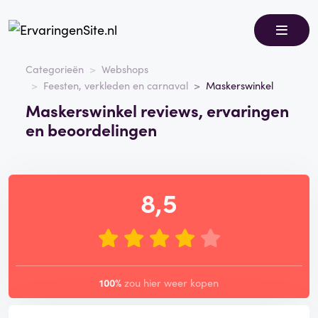
Categorieën
Webshops
Feesten, verkleden en carnaval
Maskerswinkel
Maskerswinkel reviews, ervaringen
en beoordelingen
8,5
100%
zou hier weer kopen