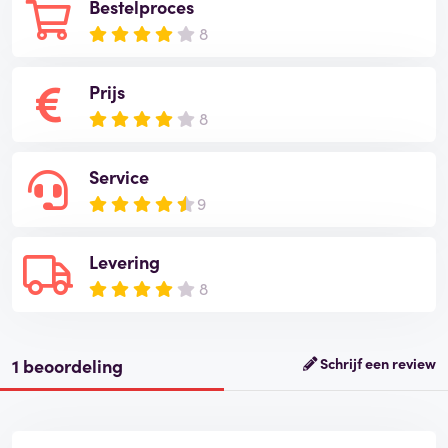
Bestelproces
8
Prijs
8
Service
9
Levering
8
1 beoordeling
Schrijf een review