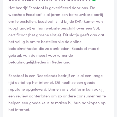
e
Het bedrijf Ecostoof is geverifieerd door ons. De
o
o
webshop Ecostoof is al jaren een betrouwbare partij
r
om te bestellen. Ecostoof is lid bij de KvK (kamer van
d
koophandel) en hun website beschikt over een SSL
e
certificaat (het groene slotje). Dit slotje geeft aan dat
l
i
het veilig is om te bestellen via de online
n
betaalmethodes die ze aanbieden. Ecostoof maakt
g
gebruik van de meest voorkomende
i
betaalmogelijkheden in Nederland.
s
g
e
Ecostoof is een Nederlands bedrijf en is al een lange
v
tijd actief op het internet. Dit heeft ze een goede
e
reputatie opgeleverd. Binnen ons platform kan ook jij
r
i
een review achterlaten om zo andere consumenten te
f
helpen een goede keus te maken bij hun aankopen op
i
het internet.
e