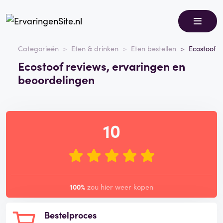
Categorieën
Eten & drinken
Eten bestellen
Ecostoof
Ecostoof reviews, ervaringen en
beoordelingen
10
100%
zou hier weer kopen
Bestelproces