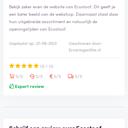
e
Bekijk zeker even de website van Ecostoof. Dit geeft je
r
d
een beter beeld van de webshop. Daarnaast staat daar
hun uitgebreide assortiment en natuurlijk de
openingstijden van Ecostoof.
Geplaatst op: 27-09-2023
Geschreven door:
ErvaringenSite.nl
10 / 10
5/5
5/5
5/5
5/5
Expert review
Schrijf een review over Ecostoof