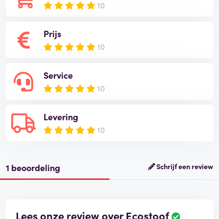
10
Prijs
10
Service
10
Levering
10
1 beoordeling
Schrijf een review
Lees onze review over Ecostoof
B