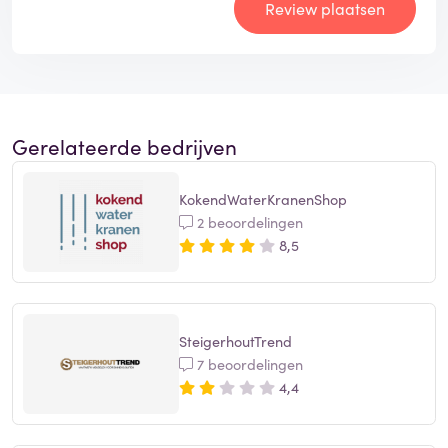
Review plaatsen
Gerelateerde bedrijven
KokendWaterKranenShop
2 beoordelingen
8,5
SteigerhoutTrend
7 beoordelingen
4,4