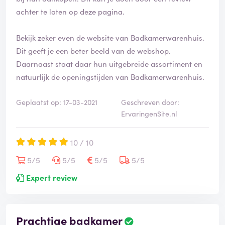
e
achter te laten op deze pagina.
e
r
d
Bekijk zeker even de website van Badkamerwarenhuis.
Dit geeft je een beter beeld van de webshop.
Daarnaast staat daar hun uitgebreide assortiment en
natuurlijk de openingstijden van Badkamerwarenhuis.
Geplaatst op: 17-03-2021
Geschreven door:
ErvaringenSite.nl
10 / 10
5/5
5/5
5/5
5/5
Expert review
Prachtige badkamer
B