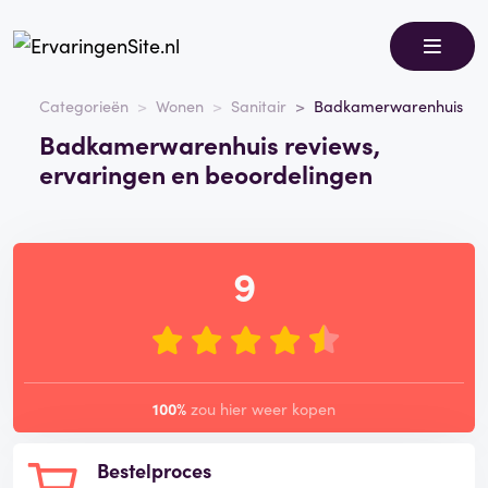
Categorieën
Wonen
Sanitair
Badkamerwarenhuis
Badkamerwarenhuis reviews,
ervaringen en beoordelingen
9
100%
zou hier weer kopen
Bestelproces