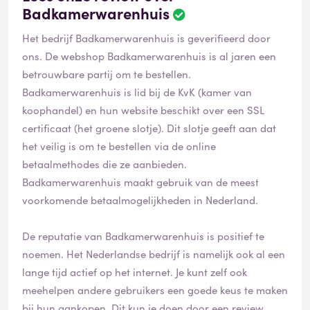
Badkamerwarenhuis
B
e
Het bedrijf Badkamerwarenhuis is geverifieerd door
o
o
ons. De webshop Badkamerwarenhuis is al jaren een
r
betrouwbare partij om te bestellen.
d
Badkamerwarenhuis is lid bij de KvK (kamer van
e
koophandel) en hun website beschikt over een SSL
l
i
certificaat (het groene slotje). Dit slotje geeft aan dat
n
het veilig is om te bestellen via de online
g
betaalmethodes die ze aanbieden.
i
Badkamerwarenhuis maakt gebruik van de meest
s
g
voorkomende betaalmogelijkheden in Nederland.
e
v
De reputatie van Badkamerwarenhuis is positief te
e
noemen. Het Nederlandse bedrijf is namelijk ook al een
r
i
lange tijd actief op het internet. Je kunt zelf ook
f
meehelpen andere gebruikers een goede keus te maken
i
bij hun aankopen. Dit kun je doen door een review