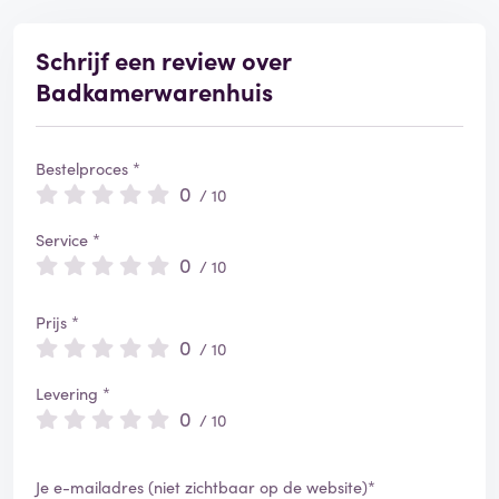
e
r
d
Schrijf een review over
Badkamerwarenhuis
Bestelproces *
0
/ 10
Service *
0
/ 10
Prijs *
0
/ 10
Levering *
0
/ 10
Je e-mailadres (niet zichtbaar op de website)*