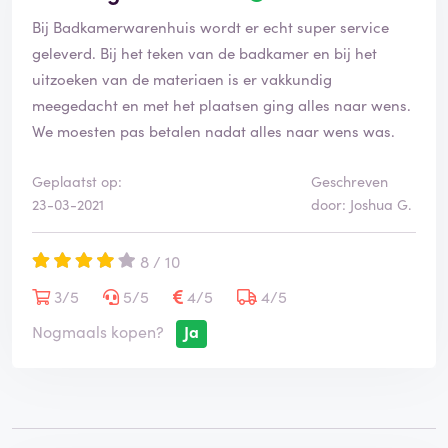
e
Bij Badkamerwarenhuis wordt er echt super service
o
o
geleverd. Bij het teken van de badkamer en bij het
r
uitzoeken van de materiaen is er vakkundig
d
meegedacht en met het plaatsen ging alles naar wens.
e
We moesten pas betalen nadat alles naar wens was.
l
i
n
Geplaatst op:
Geschreven
g
23-03-2021
door: Joshua G.
i
s
g
8 / 10
e
3/5
5/5
4/5
4/5
v
e
Nogmaals kopen?
Ja
r
i
f
i
e