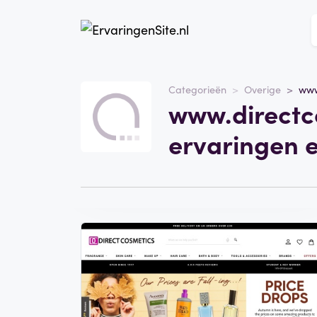
Website
www.directcosmetics
Categorieën
Overige
www
www.directc
Categorie
Overige
ervaringen 
Schrijf een beoordeling