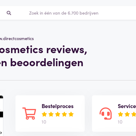
.directcosmetics
osmetics reviews,
en beoordelingen
Bestelproces
Servic
10
10