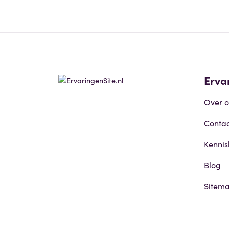
Erva
Over o
Contac
Kenni
Blog
Sitem