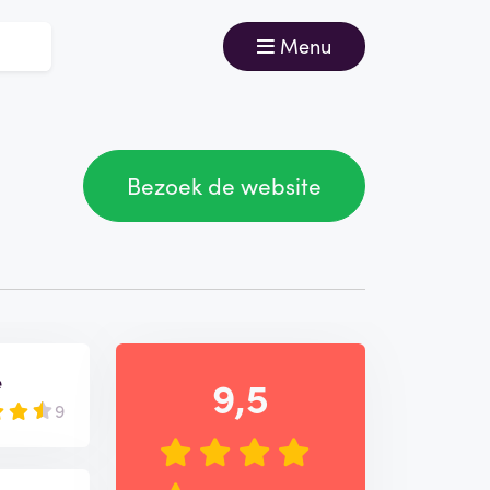
Menu
Bezoek de website
e
9,5
9