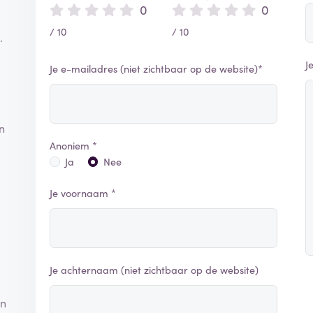
0
0
/ 10
/ 10
.
J
Je e-mailadres (niet zichtbaar op de website)*
n
Anoniem *
Ja
Nee
Je voornaam *
Je achternaam (niet zichtbaar op de website)
en