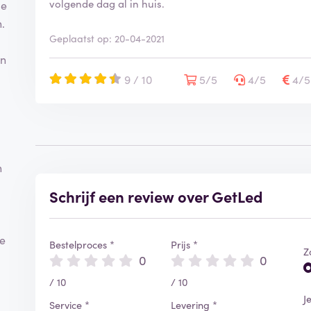
volgende dag al in huis.
De
.
Geplaatst op: 20-04-2021
en
9 / 10
5/5
4/5
4/
n
Schrijf een review over GetLed
je
Bestelproces *
Prijs *
Z
0
0
/ 10
/ 10
J
Service *
Levering *