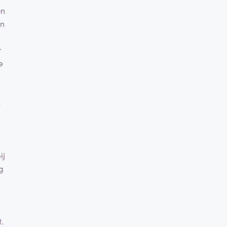
on
an
r
e
n
ij
g
.