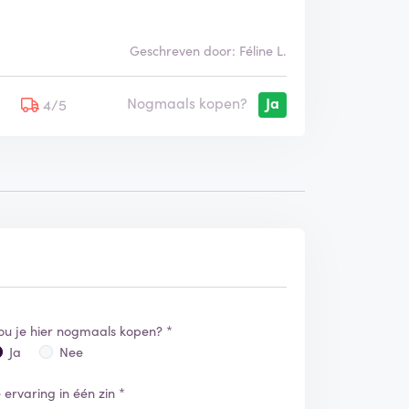
Geschreven door: Féline L.
Nogmaals kopen?
Ja
5
4/5
ou je hier nogmaals kopen? *
Ja
Nee
e ervaring in één zin *