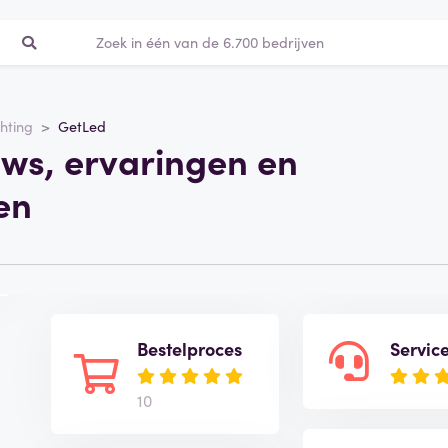
chting
GetLed
ews, ervaringen en
en
Bestelproces
Servic
10