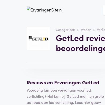
Website
getled.nl
Categorieën
Wonen
Verli
GetLed revi
Categorie
Wonen
beoordeling
Bezoek de website
Schrijf een
beoordeling
Reviews en Ervaringen GetLed
Voordelig lampen vervangen voor led
verlichting? Het kan bij GetLed met hun grote
aanbod aan led verlichting. Lees hier gauw