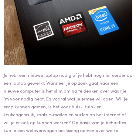
Je hebt een nieuwe laptop nodig of je hebt nog niet eerder op
een laptop gewerkt. Wanneer je op zoek gaat naar een
nieuwe computer is het slim om na te denken over waar je
‘m voor nodig hebt. En vooral wat je ermee wil doen. Wil je
erop kunnen gamen, is het voor huis-, tuin- en
keukengebruik, zoals e-mailen en surfen op het internet of
wil je er ook op kunnen werken? Op basis van je behoeftes
kun je een weloverwogen beslissing nemen over welke