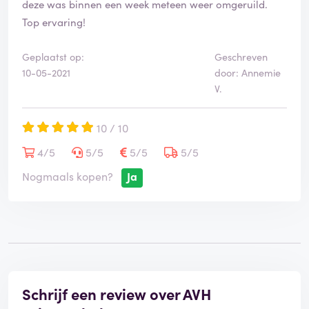
deze was binnen een week meteen weer omgeruild.
Top ervaring!
Geplaatst op:
Geschreven
10-05-2021
door: Annemie
V.
10 / 10
4/5
5/5
5/5
5/5
Nogmaals kopen?
Ja
Schrijf een review over AVH