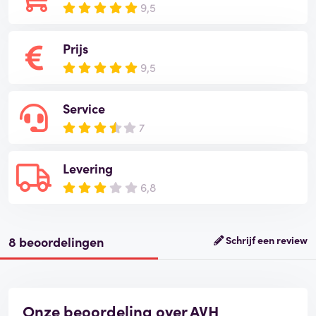
9,5
Prijs
9,5
Service
7
Levering
6,8
8 beoordelingen
Schrijf een review
Onze beoordeling over AVH