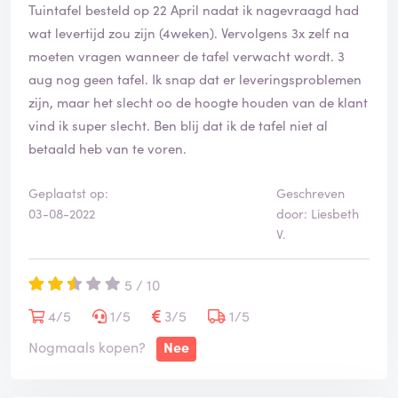
zak hebt.
Tuintafel besteld op 22 April nadat ik nagevraagd had
wat levertijd zou zijn (4weken). Vervolgens 3x zelf na
moeten vragen wanneer de tafel verwacht wordt. 3
aug nog geen tafel. Ik snap dat er leveringsproblemen
zijn, maar het slecht oo de hoogte houden van de klant
vind ik super slecht. Ben blij dat ik de tafel niet al
betaald heb van te voren.
Geplaatst op:
Geschreven
03-08-2022
door: Liesbeth
V.
5 / 10
4/5
1/5
3/5
1/5
Nogmaals kopen?
Nee