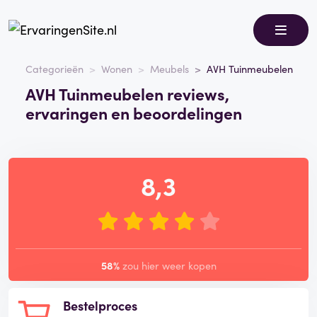
Categorieën
Wonen
Meubels
AVH Tuinmeubelen
AVH Tuinmeubelen reviews,
ervaringen en beoordelingen
8,3
58%
zou hier weer kopen
Bestelproces