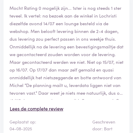
Mocht Rating 0 mogelijk zijn... 1ster is nog steeds 1 ster
teveel. Ik vertel: na bezoek aan de winkel in Lochristi
diezelfde avond 14/07 een lounge besteld via de
webshop. Men belooft levering binnen de 2-4 dagen,
dus levering zou perfect passen in ons weekje thuis.
Onmiddellijk na de levering een bevestigingsmailtje dat
we gecontacteerd zouden worden voor de levering.
Maar gecontacteerd werden we niet. Niet op 15/07, niet
op 16/07. Op 17/07 dan maar zelf gemaild en quasi
onmiddellijk het nietszeggende en botte antwoord van
Michel "De planning mailt u, leverdata liggen niet van
tevoren vast." Daar weet je niets mee natuurlijk, dus op
18/07 dan maar opnieuw gemaild. Geen antwoord. Op
22/07 opnieuw. We zijn dan al 9 dagen na bestelling en
Lees de complete review
ik weet nog steeds niets. Die dag toch antwoord, nu
Geplaatst op:
Geschreven
van Chris, met excuses, waarna we afspreken op 1
04-08-2025
door: Bart
augustus, daags na onze reis te leveren. Op 30/07