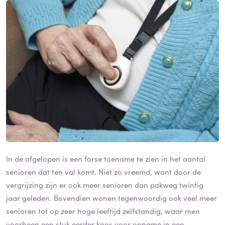
In de afgelopen is een forse toename te zien in het aantal
senioren dat ten val komt. Niet zo vreemd, want door de
vergrijzing zijn er ook meer senioren dan pakweg twintig
jaar geleden. Bovendien wonen tegenwoordig ook veel meer
senioren tot op zeer hoge leeftijd zelfstandig, waar men
voorheen een stuk eerder koos voor opname in een